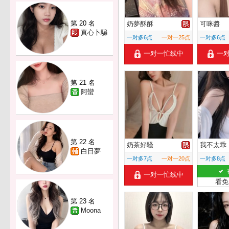
第 20 名
奶夢酥酥
可咪醬
真心卜騙
一对多6点
一对一25点
一对多6点
一对一忙线中
一
第 21 名
阿蠻
第 22 名
奶茶好騷
我不太乖
白日夢
一对多7点
一对一20点
一对多8点
一对一忙线中
看免
第 23 名
Moona