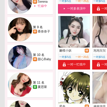
一对多5点
一对一25点
一对多5点
Serena
忙線中
一对多表演中
一
第 9 名
香奈奈子
嫩模小妖
泡泡兒兒
第 10 名
一对多5点
一对一20点
一对多5点
甜心Baby
一对一忙线中
一
第 11 名
夏思甯
星奈
越南混音