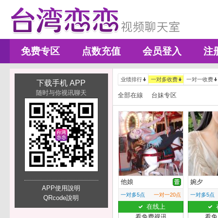
免费专区
点数充值
会员登入
注
业绩排行
一对多收费
一对一收费
下载手机 APP
随时与你视讯聊天
全部在線
台妹专区
他娘
婉夕
APP使用說明
一对多5点
一对一20点
一对多5点
QRcode說明
在线上
看免费视讯
看免