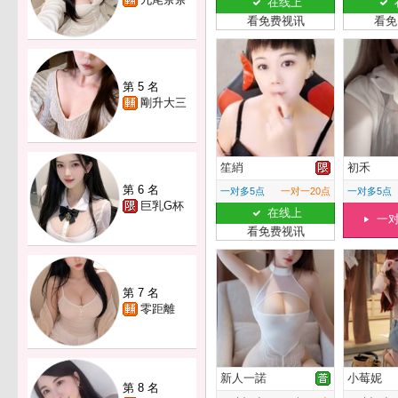
在线上
看免费视讯
看免
第 5 名
剛升大三
笙綃
初禾
第 6 名
一对多5点
一对一20点
一对多5点
巨乳G杯
在线上
一
看免费视讯
第 7 名
零距離
新人一諾
小莓妮
第 8 名