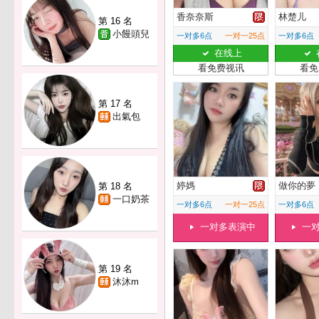
香奈奈斯
林楚儿
第 16 名
小饅頭兒
一对多6点
一对一25点
一对多6点
在线上
看免费视讯
看免
第 17 名
出氣包
婷媽
做你的夢
第 18 名
一口奶茶
一对多6点
一对一25点
一对多6点
一对多表演中
一
第 19 名
沐沐m