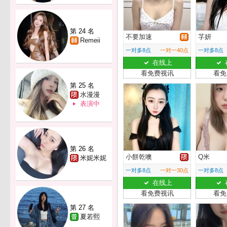
第 24 名
不要加速
芓妍
Remeii
一对多8点
一对一40点
一对多8点
在线上
看免费视讯
看免
第 25 名
水漫漫
表演中
第 26 名
小餅乾噢
Q米
米妮米妮
一对多8点
一对一30点
一对多8点
在线上
看免费视讯
看免
第 27 名
夏若熙