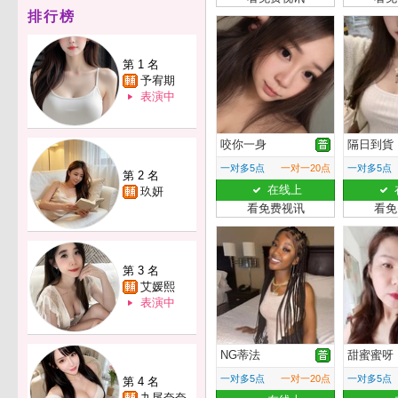
排行榜
第 1 名
予宥期
表演中
咬你一身
隔日到貨
一对多5点
一对一20点
一对多5点
第 2 名
在线上
玖妍
看免费视讯
看免
第 3 名
艾媛熙
表演中
NG蒂法
甜蜜蜜呀
一对多5点
一对一20点
一对多5点
第 4 名
九尾奈奈