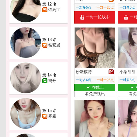
第 12 名
一对多5点
一对一20点
一对多5点
懼高症
一对一忙线中
一
第 13 名
筱緊嵐
粉嫩模特
小梨甜甜
第 14 名
一对多6点
一对一25点
一对多6点
簡丹
在线上
看免费视讯
看免
第 15 名
寒霜