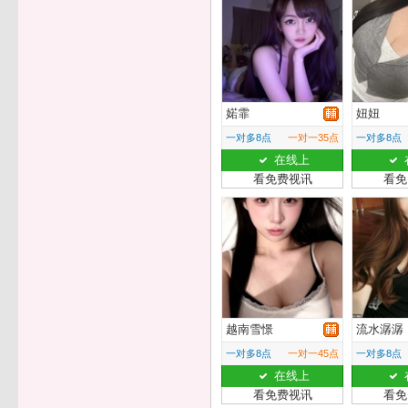
婼霏
妞妞
一对多8点
一对一35点
一对多8点
在线上
看免费视讯
看免
越南雪憬
流水潺潺
一对多8点
一对一45点
一对多8点
在线上
看免费视讯
看免